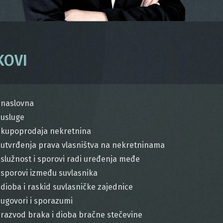
KOVI
naslovna
usluge
kupoprodaja nekretnina
utvrđenja prava vlasništva na nekretninama
služnost i sporovi radi uređenja međe
sporovi između suvlasnika
dioba i raskid suvlasničke zajednice
ugovori i sporazumi
razvod braka i dioba bračne stečevine